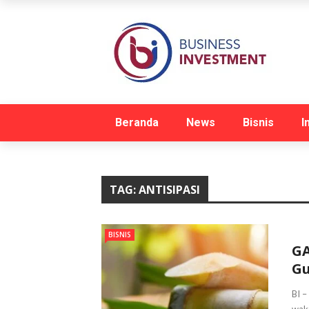
Beranda
News
Bisnis
I
TAG:
ANTISIPASI
BISNIS
GA
Gu
BI –