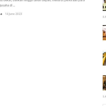
u dekat, bahkan hingga tahun depan, menurut perkiraan para
usaha di ...
sa
14 June 2023
6 
5 