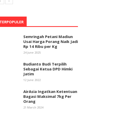
TERPOPULER
Semringah Petani Madiun
Usai Harga Porang Naik Jadi
Rp 14 Ribu per Kg
24 June 2025
Budianto Budi Terpilih
Sebagai Ketua DPD Himki
Jatim
12 June 2022
AirAsia Ingatkan Ketentuan
Bagasi Maksimal 7kg Per
Orang
21 March 2024