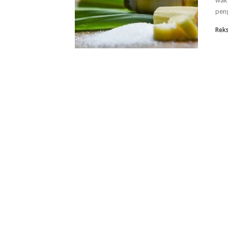
wakt
peng
Rek