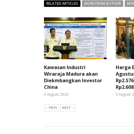
RELATED ARTICLES
MORE FROM AUTHOR
MOR
Kawasan Industri
Harga 
Wiraraja Madura akan
Agustus
Diekmbangkan Investor
Rp2.576
China
Rp2.608
6 August 2026
5 August 
PREV
NEXT