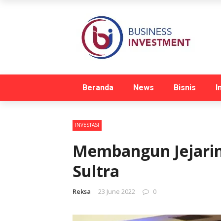
Beranda
News
Bisnis
I
INVESTASI
Membangun Jejarin
Sultra
Reksa
23 June 2022
0