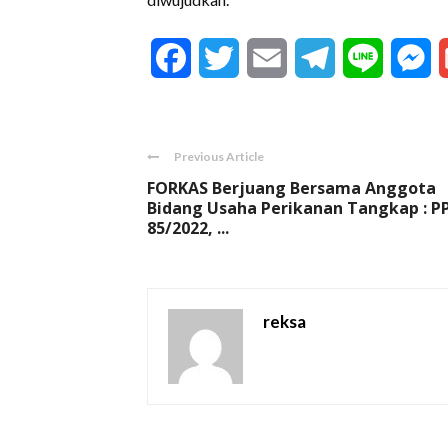
Facebook
Twitter
Email
Telegram
Line
M
Previous Article
FORKAS Berjuang Bersama Anggota
Bidang Usaha Perikanan Tangkap : P
85/2022, ...
reksa