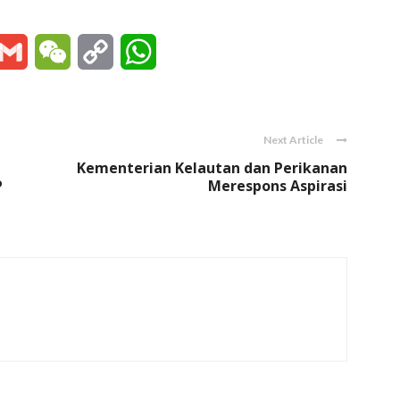
essenger
Gmail
WeChat
Copy
WhatsApp
Link
Next Article
Kementerian Kelautan dan Perikanan
P
Merespons Aspirasi