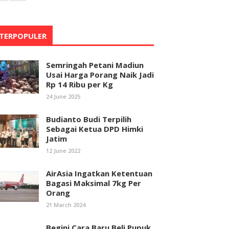
TERPOPULER
Semringah Petani Madiun
Usai Harga Porang Naik Jadi
Rp 14 Ribu per Kg
24 June 2025
Budianto Budi Terpilih
Sebagai Ketua DPD Himki
Jatim
12 June 2022
AirAsia Ingatkan Ketentuan
Bagasi Maksimal 7kg Per
Orang
21 March 2024
Begini Cara Baru Beli Pupuk