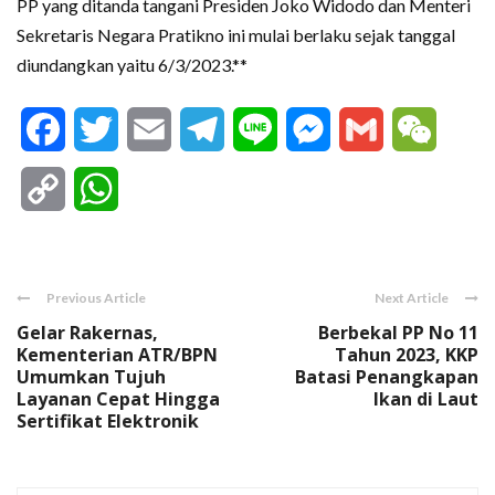
PP yang ditanda tangani Presiden Joko Widodo dan Menteri
Sekretaris Negara Pratikno ini mulai berlaku sejak tanggal
diundangkan yaitu 6/3/2023.**
Facebook
Twitter
Email
Telegram
Line
Messenger
Gmail
WeCha
Copy
WhatsApp
Link
Previous Article
Next Article
Gelar Rakernas,
Berbekal PP No 11
Kementerian ATR/BPN
Tahun 2023, KKP
Umumkan Tujuh
Batasi Penangkapan
Layanan Cepat Hingga
Ikan di Laut
Sertifikat Elektronik