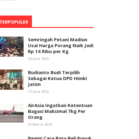
TERPOPULER
Semringah Petani Madiun
Usai Harga Porang Naik Jadi
Rp 14 Ribu per Kg
24 June 2025
Budianto Budi Terpilih
Sebagai Ketua DPD Himki
Jatim
12 June 2022
AirAsia Ingatkan Ketentuan
Bagasi Maksimal 7kg Per
Orang
21 March 2024
Begini Cara Baru Beli Pupuk