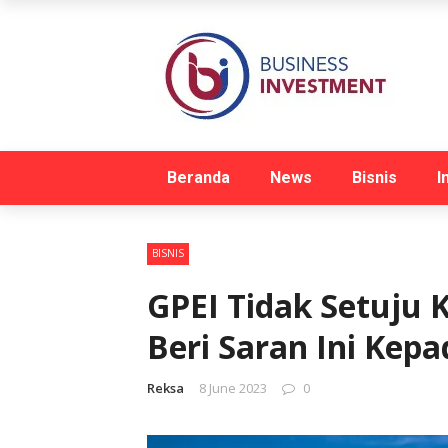
Beranda
News
Bisnis
I
BISNIS
GPEI Tidak Setuju K
Beri Saran Ini Kep
Reksa
8 June 2023
0