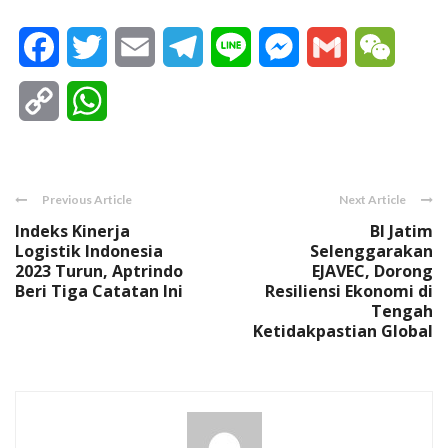
Facebook
Twitter
Email
Telegram
Line
Messenger
Gmail
WeCha
Copy
WhatsApp
Link
Previous Article
Next Article
Indeks Kinerja
BI Jatim
Logistik Indonesia
Selenggarakan
2023 Turun, Aptrindo
EJAVEC, Dorong
Beri Tiga Catatan Ini
Resiliensi Ekonomi di
Tengah
Ketidakpastian Global