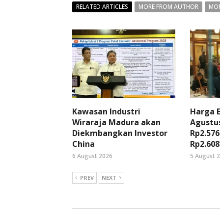
RELATED ARTICLES
MORE FROM AUTHOR
MOR
Kawasan Industri
Harga 
Wiraraja Madura akan
Agustus
Diekmbangkan Investor
Rp2.576
China
Rp2.608
6 August 2026
5 August 
PREV
NEXT