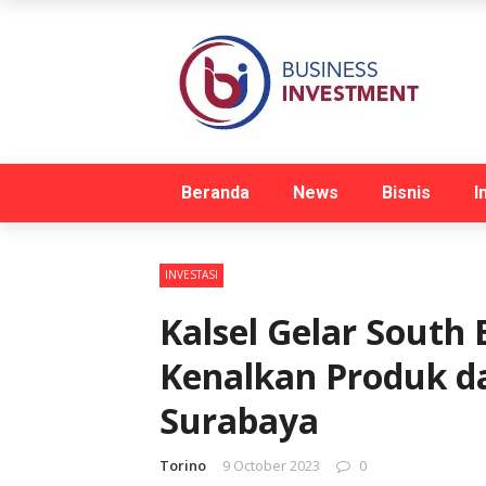
Beranda
News
Bisnis
I
INVESTASI
Kalsel Gelar South
Kenalkan Produk da
Surabaya
Torino
9 October 2023
0