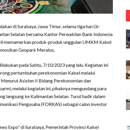
akan di Surabaya, Jawa Timur, selama tiga hari (6-
antan Selatan bersama Kantor Perwakilan Bank Indonesia
tampil memamerkan produk-produk unggulan UMKM Kalsel
romosikan Geopark Meratus.
lakukan pada Sabtu, 7/10/2023 yang lalu. Kegiatan ini
orong pertumbuhan perekonomian Kalsel melalui
 Menurut Asisten II Bidang Perekonomian dan
armi, melalui kegiatan ini, pihaknya mengundang para
ng langsung ke Kalimantan Selatan. Turut hadir dalam
omunikasi Pengusaha (FORKAS) sebagai calon investor
eo Expo” di Surabaya, Pemerintah Provinsi Kalsel