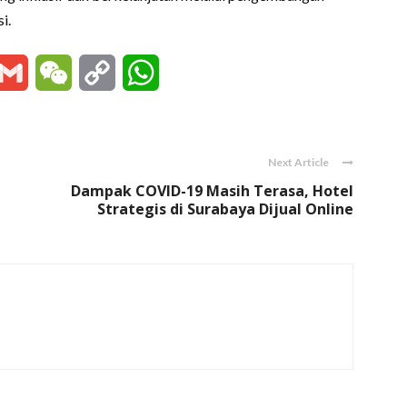
i.
essenger
Gmail
WeChat
Copy
WhatsApp
Link
Next Article
Dampak COVID-19 Masih Terasa, Hotel
Strategis di Surabaya Dijual Online