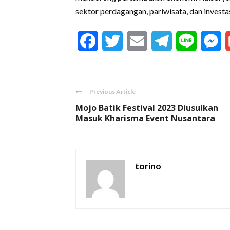
sektor perdagangan, pariwisata, dan investas
Facebook
Twitter
Email
Telegram
Line
M
Previous Article
Mojo Batik Festival 2023 Diusulkan
Masuk Kharisma Event Nusantara
torino