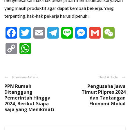
menyelesaikan hak-hak pekerja dan memfasilitasi karyawan
yang masih produktif agar dapat kembali bekerja. Yang
terpenting, hak-hak pekerja harus dipenuhi.
Facebook
Twitter
Email
Telegram
Line
Messenger
Gmail
WeCha
Copy
WhatsApp
Link
Previous Article
Next Article
PPN Rumah
Pengusaha Jawa
Ditanggung
Timur: Pilpres 2024
Pemerintah Hingga
dan Tantangan
2024, Berikut Siapa
Ekonomi Global
Saja yang Menikmati