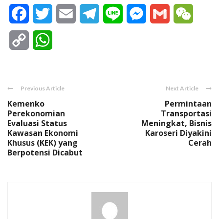
Facebook
Twitter
Email
Telegram
Line
Messenger
Gmail
WeCha
Copy
WhatsApp
Link
Previous Article
Next Article
Kemenko
Permintaan
Perekonomian
Transportasi
Evaluasi Status
Meningkat, Bisnis
Kawasan Ekonomi
Karoseri Diyakini
Khusus (KEK) yang
Cerah
Berpotensi Dicabut