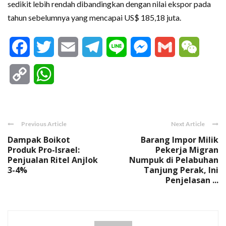
sedikit lebih rendah dibandingkan dengan nilai ekspor pada
tahun sebelumnya yang mencapai US$ 185,18 juta.
Facebook
Twitter
Email
Telegram
Line
Messenger
Gmail
WeCha
Copy
WhatsApp
Link
Previous Article
Next Article
Dampak Boikot
Barang Impor Milik
Produk Pro-Israel:
Pekerja Migran
Penjualan Ritel Anjlok
Numpuk di Pelabuhan
3-4%
Tanjung Perak, Ini
Penjelasan ...