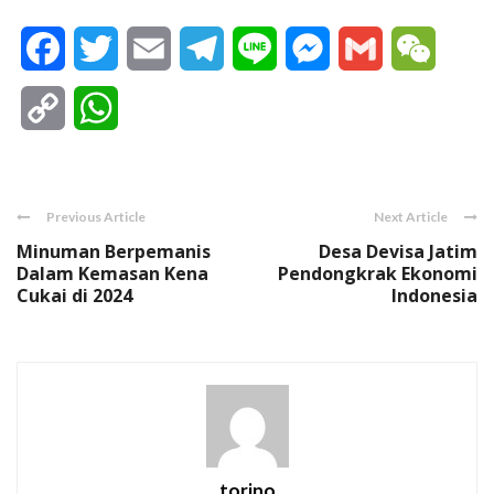
Facebook
Twitter
Email
Telegram
Line
Messenger
Gmail
WeCha
Copy
WhatsApp
Link
Previous Article
Next Article
Minuman Berpemanis
Desa Devisa Jatim
Dalam Kemasan Kena
Pendongkrak Ekonomi
Cukai di 2024
Indonesia
torino