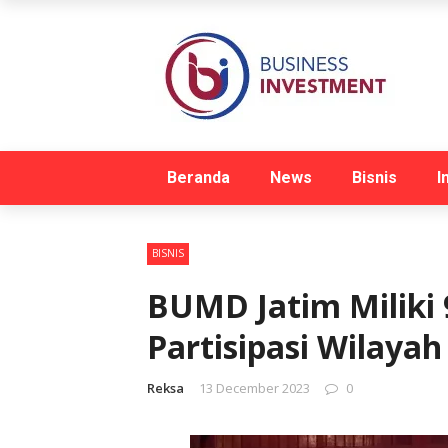
Beranda
News
Bisnis
I
BISNIS
BUMD Jatim Miliki
Partisipasi Wilaya
Reksa
13 December 2023
0