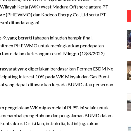
 Wilayah Kerja (WK) West Madura Offshore antara PT
ore (PHE WMO) dan Kodeco Energy Co., Ltd serta PT
esmi ditandatangani.
, yang berarti tahapan ini sudah hampir final.
omitmen PHE WMO untuk meningkatkan pendapatan
tanto dalam keterangan resmi, Minggu (13/8/2023).
rasyarat yang diperlukan berdasarkan Permen ESDM No
icipating Interest 10% pada WK Minyak dan Gas Bumi.
al yang dapat ditawarkan kepada BUMD atau perseroan
am pengelolaan WK migas melalui PI 9% ini selain untuk
kan menambah pengetahuan dan pengalaman BUMD dalam
ntraktor. Di sisi lain, imbuh dia, hal ini juga akan