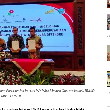
7 
olaan Participating Interest WK West Madura Offshore kepada BUMD
6 
Jatim. Foto/Ist
rticipating Interest (PI) kepada Badan Usaha Milik