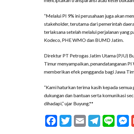
menciptakan transparansi atau keterbukaan 
“Melalui PI 9% ini perusahaan juga akan m
stakeholder, terutama dari pemerintah daera
terlaksana setelah melalui perjalanan yang 
Kodeco, PHE WMO dan BUMD Jatim.
Direktur PT Petrogas Jatim Utama (PJU) B
Timur menyampaikan, penandatanganan PI
memberikan efek pengganda bagi Jawa Tim
“Kami haturkan terima kasih kepada semua p
dukungan dan bantuan serta komunikasi sec
dihadapi,” ujar Buyung.**
Facebook
Twitter
Email
Telegram
Line
M