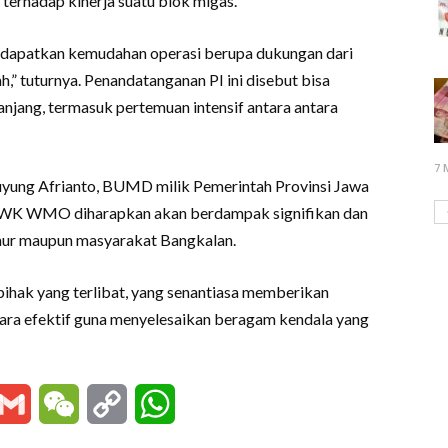
terhadap kinerja suatu blok migas.
endapatkan kemudahan operasi berupa dukungan dari
h,” tuturnya. Penandatanganan PI ini disebut bisa
panjang, termasuk pertemuan intensif antara antara
7 
uyung Afrianto, BUMD milik Pemerintah Provinsi Jawa
 WK WMO diharapkan akan berdampak signifikan dan
ur maupun masyarakat Bangkalan.
ihak yang terlibat, yang senantiasa memberikan
ara efektif guna menyelesaikan beragam kendala yang
essenger
Gmail
WeChat
Copy
WhatsApp
Link