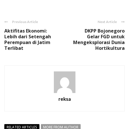
Link
Previous Article
Next Article
Aktifitas Ekonomi:
DKPP Bojonegoro
Lebih dari Setengah
Gelar FGD untuk
Perempuan di Jatim
Mengeksplorasi Dunia
Terlibat
Hortikultura
reksa
RELATED ARTICLES
MORE FROM AUTHOR