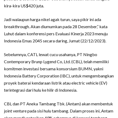
kira-kira US$420 juta.
Jadi walaupun harga nikel agak turun, saya pikir ini ada
breakthrough. Akan diumumkan pada 28 Desember,” kata
Luhut dalam konferensi pers Evaluasi Kinerja 2023 menuju
Indonesia Emas 2045 secara daring, Jumat (22/12/2023).
Sebelumnya, CATL lewat cucu usahanya, PT Ningbo
Contemporary Brunp Lygend Co, Ltd. (CBL), telah memiliki
komitmen investasi bersama konsorsium BUMN, yakni
Indonesia Battery Corporation (IBC), untuk mengembangkan
proyek baterai kendaraan listrik atau electric vehicle (EV)
terintegrasi dari hulu ke hilir di Indonesia.
CBL dan PT Aneka Tambang Tbk. (Antam) akan membentuk
joint venture pada sisi hulu tambang. Dalam proses ini, Antam
akan mendivestasikan 49% sahamnya di konsesi tambang