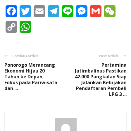
Facebook
Twitter
Email
Telegram
Line
Messenger
Gmail
WeCha
Copy
WhatsApp
Link
Previous Article
Next Article
Ponorogo Merancang
Pertamina
Ekonomi Hijau 20
Jatimbalinus Pastikan
Tahun ke Depan,
42.000 Pangkalan Siap
Fokus pada Pariwisata
Jalankan Kebijakan
dan ...
Pendaftaran Pembeli
LPG 3 ...