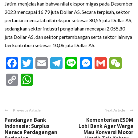
Jatim, menjelaskan bahwa nilai ekspor migas pada Desember
2023 mencapai 16,79 juta Dollar AS. Secara terpisah, sektor
pertanian mencatat nilai ekspor sebesar 80,55 juta Dollar AS,
sedangkan sektor industri pengolahan mencapai 2.055,80
juta Dollar AS, dan sektor pertambangan serta sektor lainnya
berkontribusi sebesar 10,06 juta Dollar AS.
Facebook
Twitter
Email
Telegram
Line
Messenger
Gmail
WeCha
Copy
WhatsApp
Link
Previous Article
Next Article
Pandangan Bank
Kementerian ESDM
Indonesia: Surplus
Lobi Bank Agar Warga
Neraca Perdagangan
Mau Konversi Motor