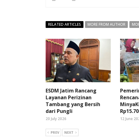
RELATED ARTICLES
MORE FROM AUTHOR
MOR
ESDM Jatim Rancang
Pemeri
Layanan Perizinan
Rencan
Tambang yang Bersih
MinyaK
dari Pungli
Rp15.70
20 July 2026
12 June 20
PREV
NEXT