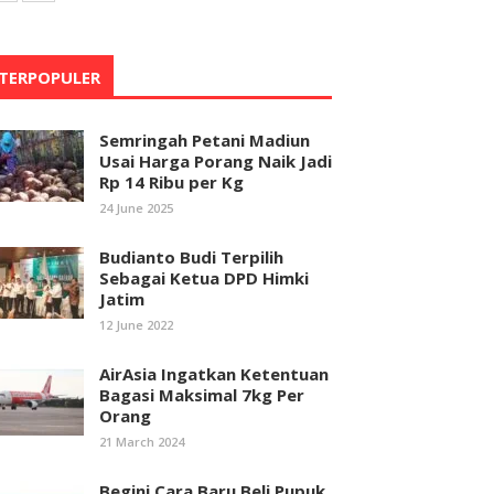
TERPOPULER
Semringah Petani Madiun
Usai Harga Porang Naik Jadi
Rp 14 Ribu per Kg
24 June 2025
Budianto Budi Terpilih
Sebagai Ketua DPD Himki
Jatim
12 June 2022
AirAsia Ingatkan Ketentuan
Bagasi Maksimal 7kg Per
Orang
21 March 2024
Begini Cara Baru Beli Pupuk