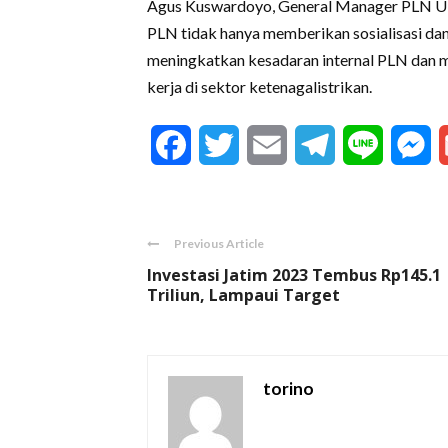
Agus Kuswardoyo, General Manager PLN UID
PLN tidak hanya memberikan sosialisasi dan
meningkatkan kesadaran internal PLN dan 
kerja di sektor ketenagalistrikan.
Facebook
Twitter
Email
Telegram
Line
M
Previous Article
Investasi Jatim 2023 Tembus Rp145.1
Triliun, Lampaui Target
torino