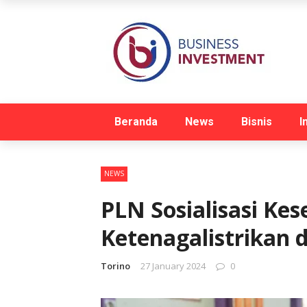
Beranda
News
Bisnis
I
NEWS
PLN Sosialisasi Ke
Ketenagalistrikan d
Torino
27 January 2024
0