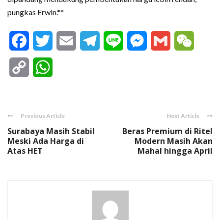
pungkas Erwin.**
Facebook
Twitter
Email
Telegram
Line
Messenger
Gmail
WeCha
Copy
WhatsApp
Link
Previous Article
Next Article
Surabaya Masih Stabil
Beras Premium di Ritel
Meski Ada Harga di
Modern Masih Akan
Atas HET
Mahal hingga April