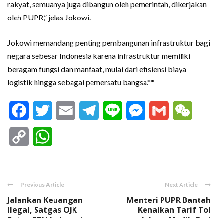
rakyat, semuanya juga dibangun oleh pemerintah, dikerjakan
oleh PUPR,” jelas Jokowi.
Jokowi memandang penting pembangunan infrastruktur bagi
negara sebesar Indonesia karena infrastruktur memiliki
beragam fungsi dan manfaat, mulai dari efisiensi biaya
logistik hingga sebagai pemersatu bangsa.**
Facebook
Twitter
Email
Telegram
Line
Messenger
Gmail
WeCha
Copy
WhatsApp
Link
Previous Article
Next Article
Jalankan Keuangan
Menteri PUPR Bantah
Ilegal, Satgas OJK
Kenaikan Tarif Tol