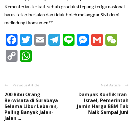
Kementerian terkait, sebab produksi tepung terigu nasional
harus tetap berjalan dan tidak boleh melanggar SNI demi
melindungi konsumen.**
Facebook
Twitter
Email
Telegram
Line
Messenger
Gmail
WeCha
Copy
WhatsApp
Link
Previous Article
Next Article
200 Ribu Orang
Dampak Konflik Iran-
Berwisata di Surabaya
Israel, Pemerintah
Selama Libur Lebaran,
Jamin Harga BBM Tak
Paling Banyak Jalan-
Naik Sampai Juni
Jalan ...