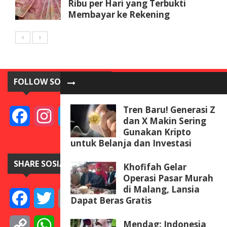
Ribu per Hari yang Terbukti
Membayar ke Rekening
FOLLOW SOSIAL MEDIA
Tren Baru! Generasi Z
Facebook
Instagram
Twitter
YouTube
dan X Makin Sering
Gunakan Kripto
untuk Belanja dan Investasi
SHARE SOSIAL MEDIA
Khofifah Gelar
Operasi Pasar Murah
di Malang, Lansia
Facebook
Twitter
Email
Telegram
Line
Messenger
Gmail
WeCha
Dapat Beras Gratis
Mendag: Indonesia
Copy
WhatsApp