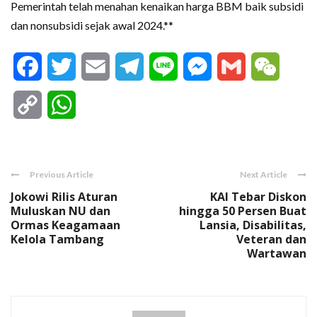
Pemerintah telah menahan kenaikan harga BBM baik subsidi
dan nonsubsidi sejak awal 2024.**
Facebook
Twitter
Email
Telegram
Line
Messenger
Gmail
WeCha
Copy
WhatsApp
Link
Previous Article
Next Article
Jokowi Rilis Aturan
KAI Tebar Diskon
Muluskan NU dan
hingga 50 Persen Buat
Ormas Keagamaan
Lansia, Disabilitas,
Kelola Tambang
Veteran dan
Wartawan