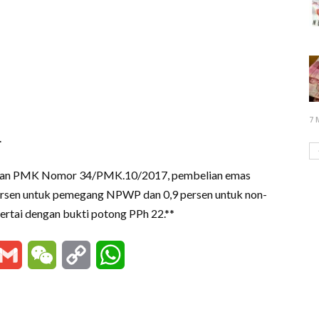
7 
.
engan PMK Nomor 34/PMK.10/2017, pembelian emas
ersen untuk pemegang NPWP dan 0,9 persen untuk non-
rtai dengan bukti potong PPh 22.**
essenger
Gmail
WeChat
Copy
WhatsApp
Link