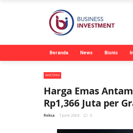
Beranda
News
Bisnis
I
INVESTASI
Harga Emas Antam 
Rp1,366 Juta per G
Reksa
7 June 2024
0