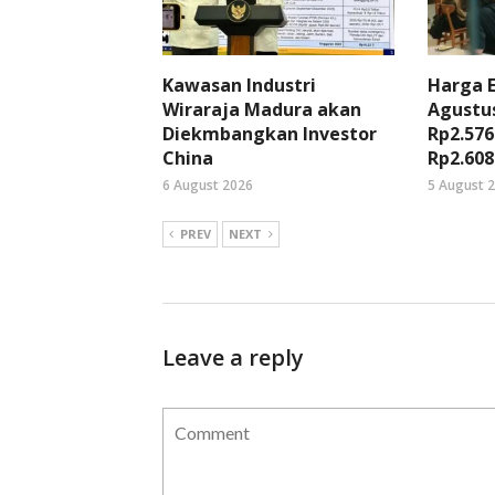
Kawasan Industri
Harga 
Wiraraja Madura akan
Agustus
Diekmbangkan Investor
Rp2.576
China
Rp2.608
6 August 2026
5 August 
PREV
NEXT
Leave a reply