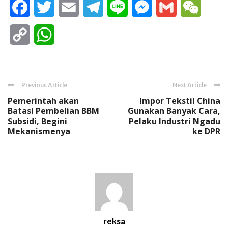
Facebook
Twitter
Email
Telegram
Line
Messenger
Gmail
WeCha
Copy
WhatsApp
Link
Previous Article
Next Article
Pemerintah akan
Impor Tekstil China
Batasi Pembelian BBM
Gunakan Banyak Cara,
Subsidi, Begini
Pelaku Industri Ngadu
Mekanismenya
ke DPR
reksa