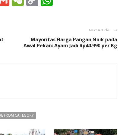
essenger
Gmail
WeChat
Copy
WhatsApp
Link
Next Article
at
Mayoritas Harga Pangan Naik pada
Awal Pekan: Ayam Jadi Rp40.990 per Kg
E FROM CATEGORY