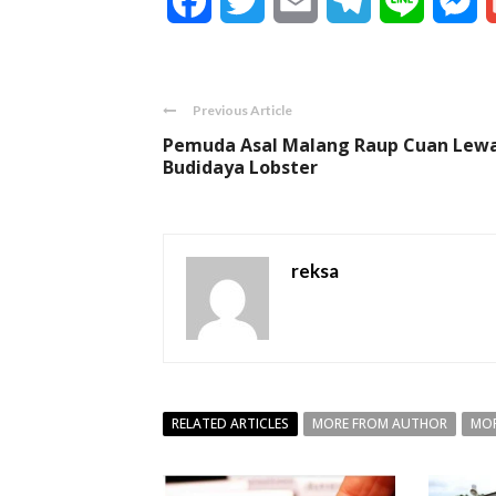
Facebook
Twitter
Email
Telegram
Line
M
Previous Article
Pemuda Asal Malang Raup Cuan Lew
Budidaya Lobster
reksa
RELATED ARTICLES
MORE FROM AUTHOR
MOR