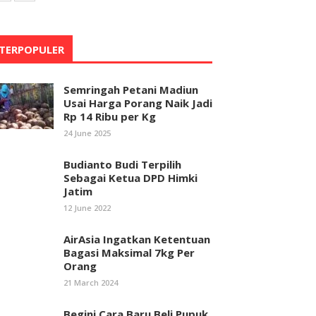
TERPOPULER
Semringah Petani Madiun
Usai Harga Porang Naik Jadi
Rp 14 Ribu per Kg
24 June 2025
Budianto Budi Terpilih
Sebagai Ketua DPD Himki
Jatim
12 June 2022
AirAsia Ingatkan Ketentuan
Bagasi Maksimal 7kg Per
Orang
21 March 2024
Begini Cara Baru Beli Pupuk