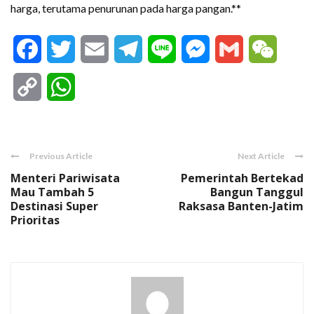
harga, terutama penurunan pada harga pangan.**
Facebook
Twitter
Email
Telegram
Line
Messenger
Gmail
WeCha
Copy
WhatsApp
Link
Previous Article
Next Article
Menteri Pariwisata
Pemerintah Bertekad
Mau Tambah 5
Bangun Tanggul
Destinasi Super
Raksasa Banten-Jatim
Prioritas