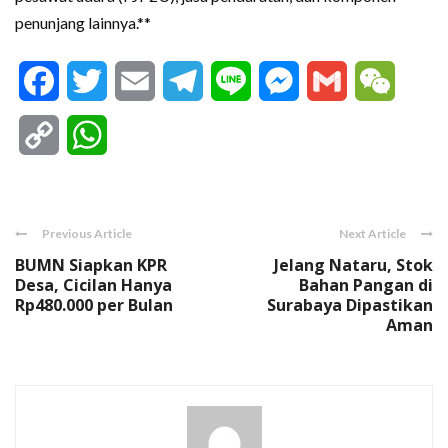
penunjang lainnya.**
Facebook
Twitter
Email
Telegram
Line
Messenger
Gmail
WeCha
Copy
WhatsApp
Link
Previous Article
Next Article
BUMN Siapkan KPR
Jelang Nataru, Stok
Desa, Cicilan Hanya
Bahan Pangan di
Rp480.000 per Bulan
Surabaya Dipastikan
Aman