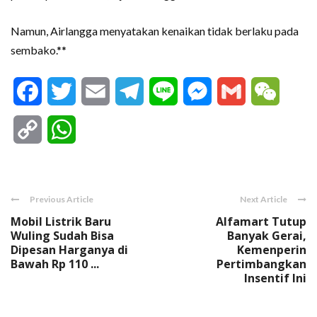
Namun, Airlangga menyatakan kenaikan tidak berlaku pada
sembako.**
Facebook
Twitter
Email
Telegram
Line
Messenger
Gmail
WeCha
Copy
WhatsApp
Link
Previous Article
Next Article
Mobil Listrik Baru
Alfamart Tutup
Wuling Sudah Bisa
Banyak Gerai,
Dipesan Harganya di
Kemenperin
Bawah Rp 110 ...
Pertimbangkan
Insentif Ini