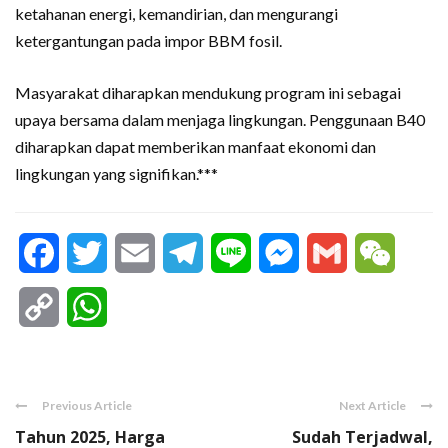
ketahanan energi, kemandirian, dan mengurangi
ketergantungan pada impor BBM fosil.
Masyarakat diharapkan mendukung program ini sebagai
upaya bersama dalam menjaga lingkungan. Penggunaan B40
diharapkan dapat memberikan manfaat ekonomi dan
lingkungan yang signifikan.***
Facebook
Twitter
Email
Telegram
Line
Messenger
Gmail
WeCha
Copy
WhatsApp
Link
Previous Article
Next Article
Tahun 2025, Harga
Sudah Terjadwal,