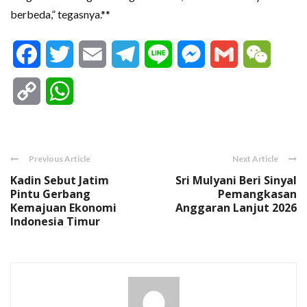
berbeda,” tegasnya.**
Facebook
Twitter
Email
Telegram
Line
Messenger
Gmail
WeCha
Copy
WhatsApp
Link
Previous Article
Next Article
Kadin Sebut Jatim
Sri Mulyani Beri Sinyal
Pintu Gerbang
Pemangkasan
Kemajuan Ekonomi
Anggaran Lanjut 2026
Indonesia Timur