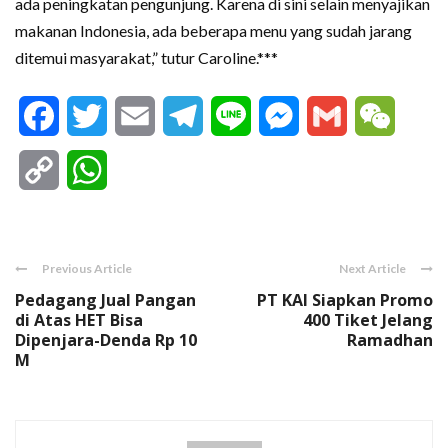
ada peningkatan pengunjung. Karena di sini selain menyajikan
makanan Indonesia, ada beberapa menu yang sudah jarang
ditemui masyarakat,” tutur Caroline.***
Facebook
Twitter
Email
Telegram
Line
Messenger
Gmail
WeCha
Copy
WhatsApp
Link
Previous Article
Next Article
Pedagang Jual Pangan
PT KAI Siapkan Promo
di Atas HET Bisa
400 Tiket Jelang
Dipenjara-Denda Rp 10
Ramadhan
M