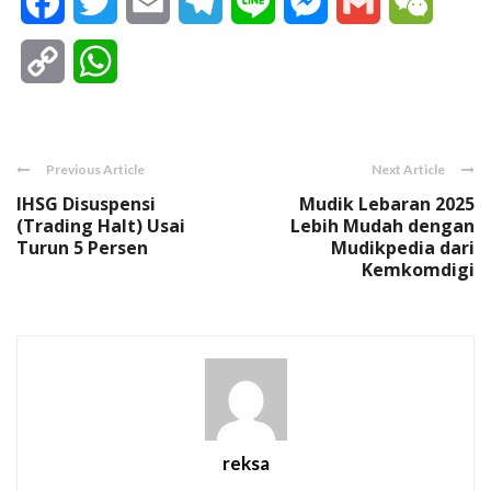
Facebook
Twitter
Email
Telegram
Line
Messenger
Gmail
WeCha
Copy
WhatsApp
Link
Previous Article
Next Article
IHSG Disuspensi
Mudik Lebaran 2025
(Trading Halt) Usai
Lebih Mudah dengan
Turun 5 Persen
Mudikpedia dari
Kemkomdigi
reksa