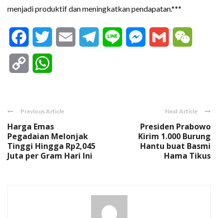
menjadi produktif dan meningkatkan pendapatan.***
Facebook
Twitter
Email
Telegram
Line
Messenger
Gmail
WeCha
Copy
WhatsApp
Link
Previous Article
Next Article
Harga Emas
Presiden Prabowo
Pegadaian Melonjak
Kirim 1.000 Burung
Tinggi Hingga Rp2,045
Hantu buat Basmi
Juta per Gram Hari Ini
Hama Tikus