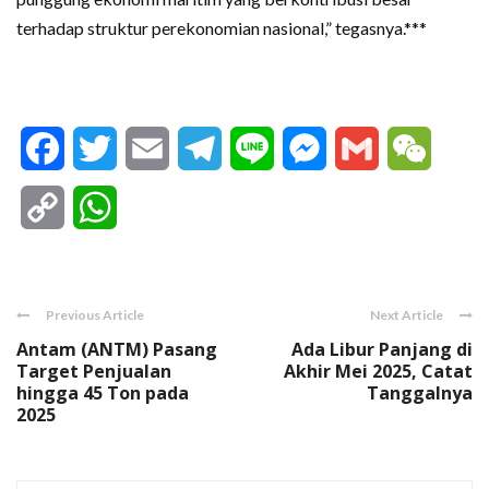
terhadap struktur perekonomian nasional,” tegasnya.***
Facebook
Twitter
Email
Telegram
Line
Messenger
Gmail
WeCha
Copy
WhatsApp
Link
Previous Article
Next Article
Antam (ANTM) Pasang
Ada Libur Panjang di
Target Penjualan
Akhir Mei 2025, Catat
hingga 45 Ton pada
Tanggalnya
2025