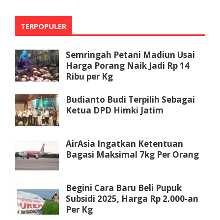
TERPOPULER
Semringah Petani Madiun Usai
Harga Porang Naik Jadi Rp 14
Ribu per Kg
Budianto Budi Terpilih Sebagai
Ketua DPD Himki Jatim
AirAsia Ingatkan Ketentuan
Bagasi Maksimal 7kg Per Orang
Begini Cara Baru Beli Pupuk
Subsidi 2025, Harga Rp 2.000-an
Per Kg