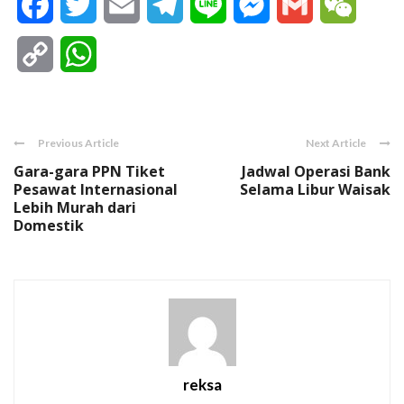
Facebook
Twitter
Email
Telegram
Line
Messenger
Gmail
WeCha
Copy
WhatsApp
Link
Previous Article
Next Article
Gara-gara PPN Tiket
Jadwal Operasi Bank
Pesawat Internasional
Selama Libur Waisak
Lebih Murah dari
Domestik
reksa