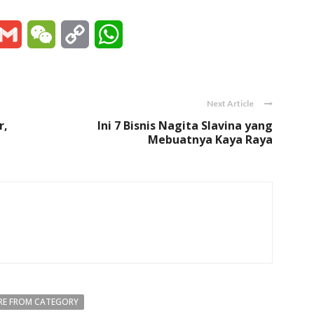
essenger
Gmail
WeChat
Copy
WhatsApp
Link
Next Article
r,
Ini 7 Bisnis Nagita Slavina yang
Mebuatnya Kaya Raya
E FROM CATEGORY