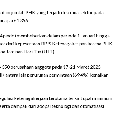
at ini jumlah PHK yang terjadi di semua sektor pada
ncapai 61.356.
(Apindo) membeberkan dalam periode 1 Januari hingga
uar dari kepesertaan BPJS Ketenagakerjaan karena PHK,
ana Jaminan Hari Tua (JHT).
ap 350 perusahaan anggota pada 17-21 Maret 2025
K antara lain penurunan permintaan (69,4%), kenaikan
egulasi ketenagakerjaan terutama terkait upah minimum
 serta dampak dari adopsi teknologi dan otomatisasi