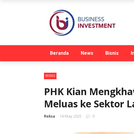
Beranda
News
Bisnis
I
BISNIS
PHK Kian Mengkha
Meluas ke Sektor L
Reksa
14 May 2025
0