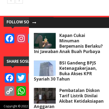
FOLLOW SOSIAL MEDIA
Kapan Cukai
Facebook
Instagram
Twitter
YouTube
Minuman
Berpemanis Berlaku?
Ini Jawaban Anak Buah Purbaya
SHARE SOSIAL MEDIA
BSI Gandeng BPJS
Ketenagakerjaan,
Buka Akses KPR
Facebook
Twitter
Email
Telegram
Line
Messenger
Gmail
WeCha
Syariah 30 Tahun
Pembatalan Diskon
Copy
WhatsApp
Tarif Listrik Dinilai
Link
Akibat Ketidaksiapan
Anggaran
Copyright © 2022 BISNISdanINVEST.com. All rights reserved.