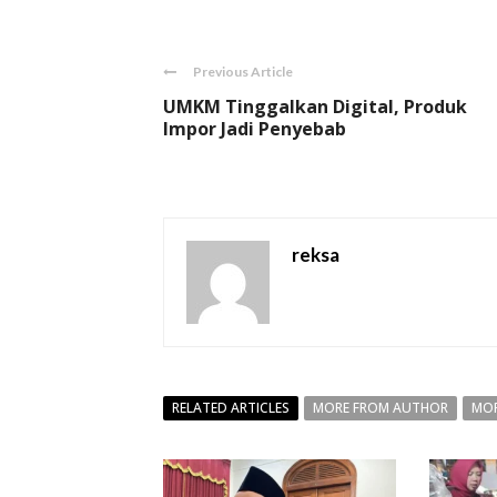
Previous Article
UMKM Tinggalkan Digital, Produk
Impor Jadi Penyebab
reksa
RELATED ARTICLES
MORE FROM AUTHOR
MOR