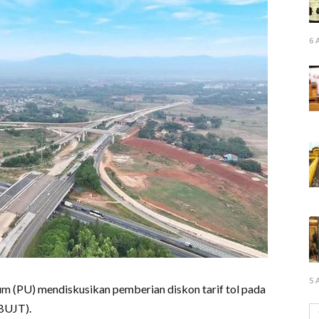
6 
5 
(PU) mendiskusikan pemberian diskon tarif tol pada
(BUJT).