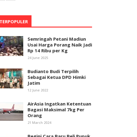
TERPOPULER
Semringah Petani Madiun
Usai Harga Porang Naik Jadi
Rp 14 Ribu per Kg
24 June 2025
Budianto Budi Terpilih
Sebagai Ketua DPD Himki
Jatim
12 June 2022
AirAsia Ingatkan Ketentuan
Bagasi Maksimal 7kg Per
Orang
21 March 2024
Begini Cara Baru Beli Pupuk