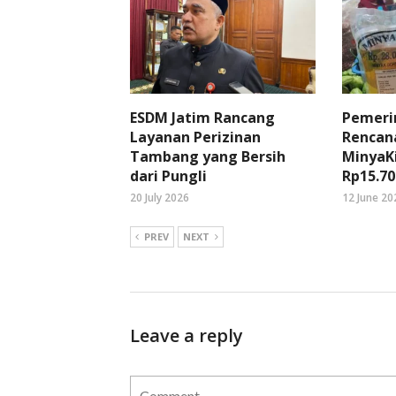
ESDM Jatim Rancang
Pemeri
Layanan Perizinan
Rencan
Tambang yang Bersih
MinyaK
dari Pungli
Rp15.70
20 July 2026
12 June 20
PREV
NEXT
Leave a reply