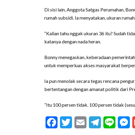
Di sisi lain, Anggota Satgas Perumahan, Bo
rumah subsidi. Ia menyatakan, ukuran rumah
“Kalian tahu nggak ukuran 36 itu? Sudah ti
katanya dengan nada heran.
Bonny menegaskan, keberadaan pemerintah 
untuk memperluas akses masyarakat berpen
Ia pun menolak secara tegas rencana pengur
bertentangan dengan amanat politik dari P
“Itu 100 persen tidak. 100 persen tidak (se
Facebook
Twitter
Email
Telegram
Line
M