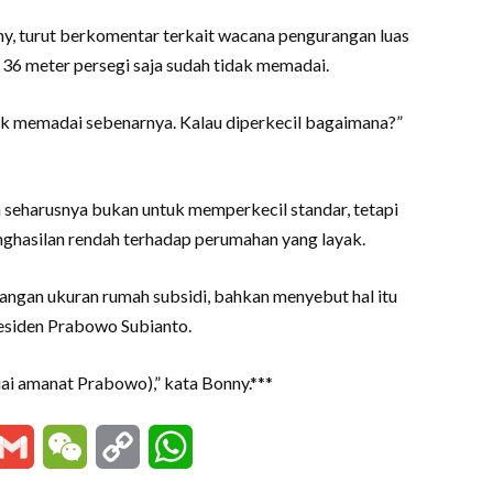
nny, turut berkomentar terkait wacana pengurangan luas
 36 meter persegi saja sudah tidak memadai.
dak memadai sebenarnya. Kalau diperkecil bagaimana?”
seharusnya bukan untuk memperkecil standar, tetapi
ghasilan rendah terhadap perumahan yang layak.
angan ukuran rumah subsidi, bahkan menyebut hal itu
residen Prabowo Subianto.
suai amanat Prabowo),” kata Bonny.***
essenger
Gmail
WeChat
Copy
WhatsApp
Link