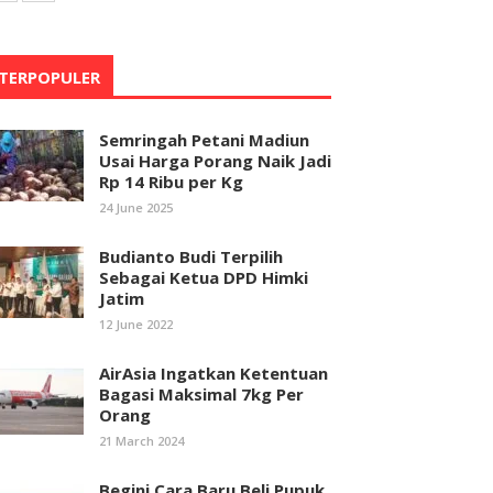
TERPOPULER
Semringah Petani Madiun
Usai Harga Porang Naik Jadi
Rp 14 Ribu per Kg
24 June 2025
Budianto Budi Terpilih
Sebagai Ketua DPD Himki
Jatim
12 June 2022
AirAsia Ingatkan Ketentuan
Bagasi Maksimal 7kg Per
Orang
21 March 2024
Begini Cara Baru Beli Pupuk