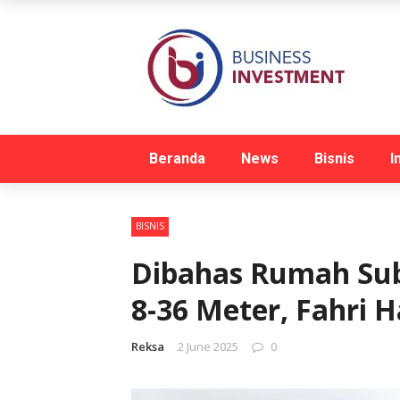
Beranda
News
Bisnis
I
BISNIS
Dibahas Rumah Sub
8-36 Meter, Fahri 
Reksa
2 June 2025
0