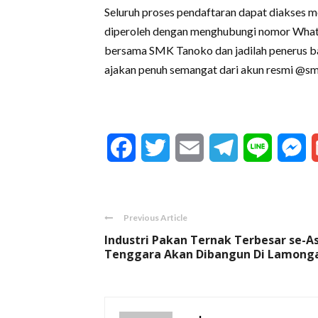
Seluruh proses pendaftaran dapat diakses mela
diperoleh dengan menghubungi nomor What
bersama SMK Tanoko dan jadilah penerus ban
ajakan penuh semangat dari akun resmi @s
Facebook
Twitter
Email
Telegram
Line
M
Previous Article
Industri Pakan Ternak Terbesar se-A
Tenggara Akan Dibangun Di Lamong