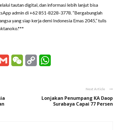
lui tautan digital, dan informasi lebih lanjut bisa
sApp admin di +62 851-8228-3778. “Bergabunglah
gsa yang siap kerja demi Indonesia Emas 2045,” tulis
mktanoko.***
essenger
Gmail
WeChat
Copy
WhatsApp
Link
Next Article
sia
Lonjakan Penumpang KA Daop
an
Surabaya Capai 77 Persen