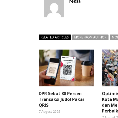
reksa
RELATED ARTICLES
MORE FROM AUTHOR
MOR
DPR Sebut 88 Persen
Optimi
Transaksi Judol Pakai
Kota Ma
QRIS
dan Me
Perbaik
7 August 2026
7 August 