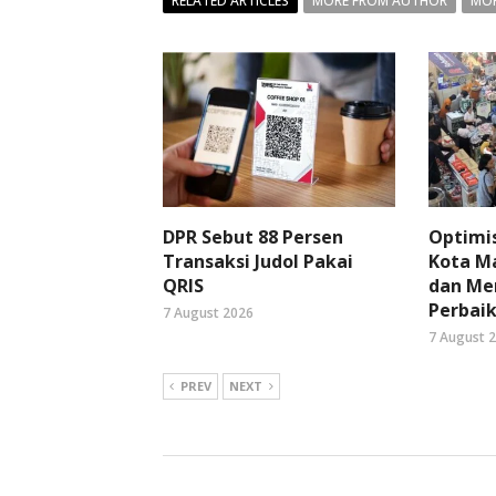
RELATED ARTICLES
MORE FROM AUTHOR
MOR
DPR Sebut 88 Persen
Optimi
Transaksi Judol Pakai
Kota Ma
QRIS
dan Me
Perbaik
7 August 2026
7 August 
PREV
NEXT