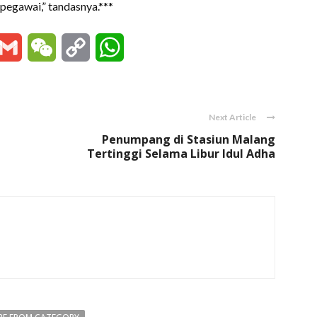
pegawai,” tandasnya.***
essenger
Gmail
WeChat
Copy
WhatsApp
Link
Next Article
Penumpang di Stasiun Malang
Tertinggi Selama Libur Idul Adha