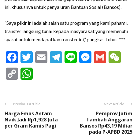
ini, khususnya untuk penyaluran Bantuan Sosial (Bansos).
“Saya pikir ini adalah salah satu program yang kami pahami,
transfer langsung tunai kepada masyarakat yang memenuhi
syarat untuk mendapatkan transfer ini,” pungkas Luhut. ***
Facebook
Twitter
Email
Telegram
Line
Messenger
Gmail
WeCha
Copy
WhatsApp
Link
Previous Article
Next Article
Harga Emas Antam
Pemprov Jatim
Naik Jadi Rp1,928 Juta
Tambah Anggaran
per Gram Kamis Pagi
Bansos Rp43,19 Miliar
pada P-APBD 2025