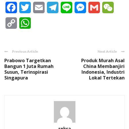
Facebook
Twitter
Email
Telegram
Line
Messenger
Gmail
WeCha
Copy
WhatsApp
Link
Previous Article
Next Article
Prabowo Targetkan
Produk Murah Asal
Bangun 1 Juta Rumah
China Membanjiri
Susun, Terinspirasi
Indonesia, Industri
Singapura
Lokal Tertekan
reksa