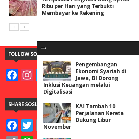
Ribu per Hari yang Terbukti
Membayar ke Rekening
FOLLOW SOSIAL MEDIA
Pengembangan
Ekonomi Syariah di
Facebook
Instagram
Twitter
YouTube
Jawa, BI Dorong
Inklusi Keuangan melalui
Digitalisasi
SHARE SOSIAL MEDIA
KAI Tambah 10
Perjalanan Kereta
Dukung Libur
Facebook
Twitter
Email
Telegram
Line
Messenger
Gmail
WeCha
November