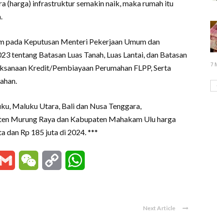
ra (harga) infrastruktur semakin naik, maka rumah itu
.
ntum pada Keputusan Menteri Pekerjaan Umum dan
tentang Batasan Luas Tanah, Luas Lantai, dan Batasan
7 
sanaan Kredit/Pembiayaan Perumahan FLPP, Serta
ahan.
ku, Maluku Utara, Bali dan Nusa Tenggara,
ten Murung Raya dan Kabupaten Mahakam Ulu harga
a dan Rp 185 juta di 2024. ***
essenger
Gmail
WeChat
Copy
WhatsApp
Link
Next Article