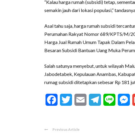
“Kalau harga rumah (subsidi) tetap, sementa
semakin jauh dari lokasi populasi,” tandasnya
Asal tahu saja, harga rumah subsidi terca
Perumahan Rakyat Nomor 689/KPTS/M/2023 
Harga Jual Rumah Umum Tapak Dalam Pelak
Besaran Subsidi Bantuan Uang Muka Perum
Salah satunya menyebut, untuk wilayah Malu
Jabodetabek, Kepulauan Anambas, Kabupa
rumag subsidi ditetapkan sebesar Rp 181 jut
Facebook
Twitter
Email
Telegram
Line
M
Previous Article