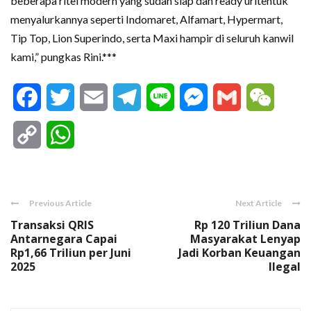
beberapa ritel modern yang sudah siap dan ready uritentuk
menyalurkannya seperti Indomaret, Alfamart, Hypermart,
Tip Top, Lion Superindo, serta Maxi hampir di seluruh kanwil
kami,” pungkas Rini.***
Facebook
Twitter
Email
Telegram
Line
Messenger
Gmail
WeCha
Copy
WhatsApp
Link
Previous Article
Next Article
Transaksi QRIS
Rp 120 Triliun Dana
Antarnegara Capai
Masyarakat Lenyap
Rp1,66 Triliun per Juni
Jadi Korban Keuangan
2025
Ilegal