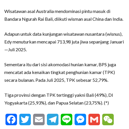
Wisatawan asal Australia mendominasi pintu masuk di
Bandara Ngurah Rai Bali, diikuti wisman asal China dan India.
Adapun untuk data kunjungan wisatawan nusantara (wisnus),
Edy menuturkan mencapai 713,98 juta jiwa sepanjang Januari
—Juli 2025.
Sementara itu dari sisi akomodasi hunian kamar, BPS juga
mencatat ada kenaikan tingkat penghunian kamar (TPK)
secara bulanan. Pada Juli 2025, TPK sebesar 52,79%.
Tiga provinsi dengan TPK tertinggi yakni Bali (49%), DI
Yogyakarta (25,93%), dan Papua Selatan (23,75%). (*)
Facebook
Twitter
Email
Telegram
Line
Messenger
Gmail
WeCha