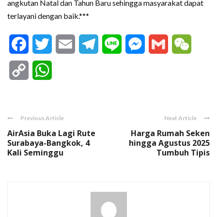
angkutan Natal dan Tahun Baru sehingga masyarakat dapat
terlayani dengan baik.***
Facebook
Twitter
Email
Telegram
Line
Messenger
Gmail
WeCha
Copy
WhatsApp
Link
Previous Article
Next Article
AirAsia Buka Lagi Rute
Harga Rumah Seken
Surabaya-Bangkok, 4
hingga Agustus 2025
Kali Seminggu
Tumbuh Tipis