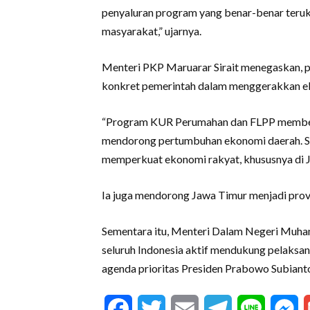
penyaluran program yang benar-benar teruk
masyarakat,” ujarnya.
Menteri PKP Maruarar Sirait menegaskan,
konkret pemerintah dalam menggerakkan e
“Program KUR Perumahan dan FLPP memberi
mendorong pertumbuhan ekonomi daerah. Sem
memperkuat ekonomi rakyat, khususnya di J
Ia juga mendorong Jawa Timur menjadi prov
Sementara itu, Menteri Dalam Negeri Muha
seluruh Indonesia aktif mendukung pelaksan
agenda prioritas Presiden Prabowo Subianto
Facebook
Twitter
Email
Telegram
Line
M