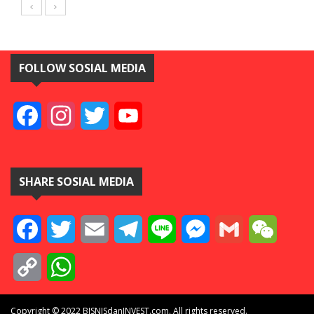
FOLLOW SOSIAL MEDIA
Facebook
Instagram
Twitter
YouTube
SHARE SOSIAL MEDIA
Facebook
Twitter
Email
Telegram
Line
Messenger
Gmail
WeCha
Copy
WhatsApp
Link
Copyright © 2022 BISNISdanINVEST.com. All rights reserved.