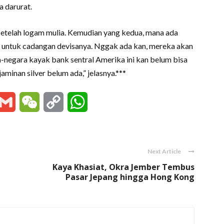
a darurat.
 setelah logam mulia. Kemudian yang kedua, mana ada
er untuk cadangan devisanya. Nggak ada kan, mereka akan
ra-negara kayak bank sentral Amerika ini kan belum bisa
minan silver belum ada,” jelasnya.***
essenger
Gmail
WeChat
Copy
WhatsApp
Link
Next Article
Kaya Khasiat, Okra Jember Tembus
Pasar Jepang hingga Hong Kong