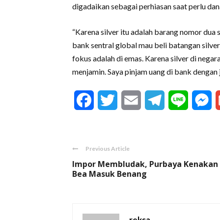
digadaikan sebagai perhiasan saat perlu dan
“Karena silver itu adalah barang nomor dua
bank sentral global mau beli batangan silv
fokus adalah di emas. Karena silver di nega
menjamin. Saya pinjam uang di bank dengan ja
Facebook
Twitter
Email
Telegram
Line
M
Previous Article
Impor Membludak, Purbaya Kenakan
Bea Masuk Benang
reksa