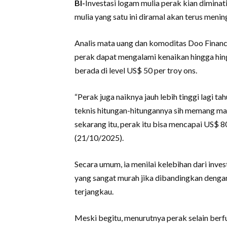
BI-
Investasi logam mulia perak kian diminati
mulia yang satu ini diramal akan terus men
Analis mata uang dan komoditas Doo Financ
perak dapat mengalami kenaikan hingga hingg
berada di level US$ 50 per troy ons.
“Perak juga naiknya jauh lebih tinggi lagi t
teknis hitungan-hitungannya sih memang mas
sekarang itu, perak itu bisa mencapai US$ 8
(21/10/2025).
Secara umum, ia menilai kelebihan dari inves
yang sangat murah jika dibandingkan dengan
terjangkau.
Meski begitu, menurutnya perak selain berf