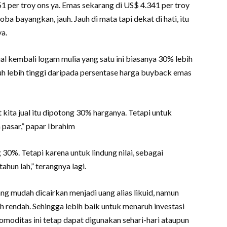
51 per troy ons ya. Emas sekarang di US$ 4.341 per troy
oba bayangkan, jauh. Jauh di mata tapi dekat di hati, itu
ya.
ual kembali logam mulia yang satu ini biasanya 30% lebih
jauh lebih tinggi daripada persentase harga buyback emas
t kita jual itu dipotong 30% harganya. Tetapi untuk
a pasar,” papar Ibrahim
ng 30%. Tetapi karena untuk lindung nilai, sebagai
ahun lah,” terangnya lagi.
ng mudah dicairkan menjadi uang alias likuid, namun
ih rendah. Sehingga lebih baik untuk menaruh investasi
omoditas ini tetap dapat digunakan sehari-hari ataupun