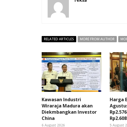
RELATED ARTICLES
MORE FROM AUTHOR
MOR
Kawasan Industri
Harga 
Wiraraja Madura akan
Agustus
Diekmbangkan Investor
Rp2.576
China
Rp2.608
6 August 2026
5 August 