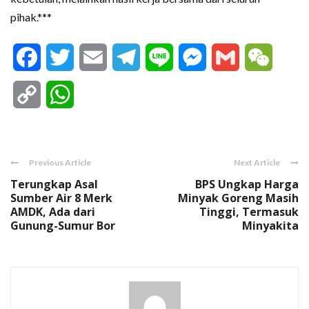
pihak.***
Facebook
Twitter
Email
Telegram
Line
Messenger
Gmail
WeCha
Copy
WhatsApp
Link
Previous Article
Next Article
Terungkap Asal
BPS Ungkap Harga
Sumber Air 8 Merk
Minyak Goreng Masih
AMDK, Ada dari
Tinggi, Termasuk
Gunung-Sumur Bor
Minyakita